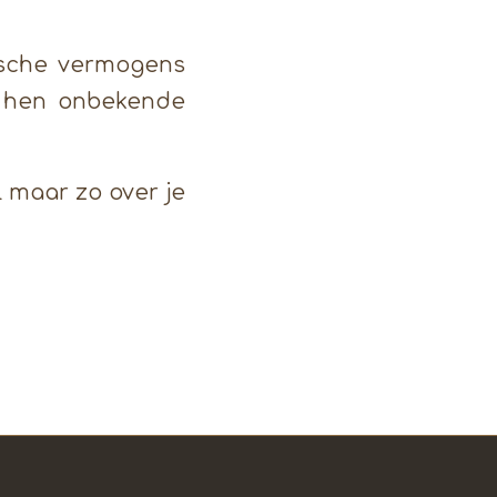
ische vermogens
r hen onbekende
l maar zo over je