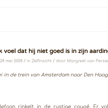
k voel dat hij niet goed is in zijn aardi
/
/
28 mei 2008
in
Zelfinzicht
door
Margreet van Persie
 in de trein van Amsterdam naar Den Haag r
lefoon rinkelt in de rustige coupé. Er vo