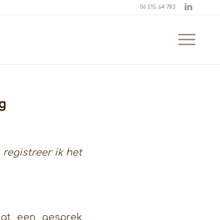
06 215 64 783
ng
egistreer ik het
lgt een gesprek