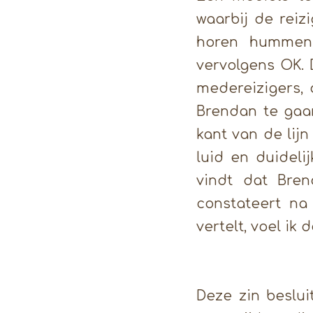
waarbij de rei
horen hummen,
vervolgens OK. 
medereizigers, 
Brendan te gaan
kant van de lijn
luid en duideli
vindt dat Bre
constateert na
vertelt, voel ik 
Deze zin beslui