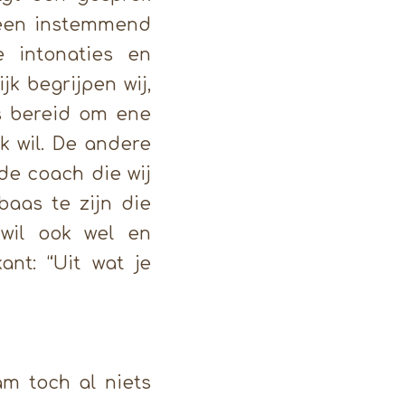
leen instemmend
 intonaties en
k begrijpen wij,
is bereid om ene
k wil. De andere
 de coach die wij
baas te zijn die
wil ook wel en
nt: “Uit wat je
am toch al niets