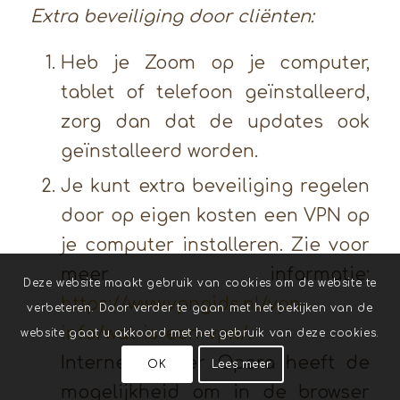
Extra beveiliging door cliënten:
Heb je Zoom op je computer,
tablet of telefoon geïnstalleerd,
zorg dan dat de updates ook
geïnstalleerd worden.
Je kunt extra beveiliging regelen
door op eigen kosten een VPN op
je computer installeren. Zie voor
meer informatie:
Deze website maakt gebruik van cookies om de website te
https://www.vpngids.nl/vpn-
verbeteren. Door verder te gaan met het bekijken van de
info/wat-is-een-vpn/.
website gaat u akkoord met het gebruik van deze cookies.
Internetbrowser Opera heeft de
OK
Lees meer
mogelijkheid om in de browser