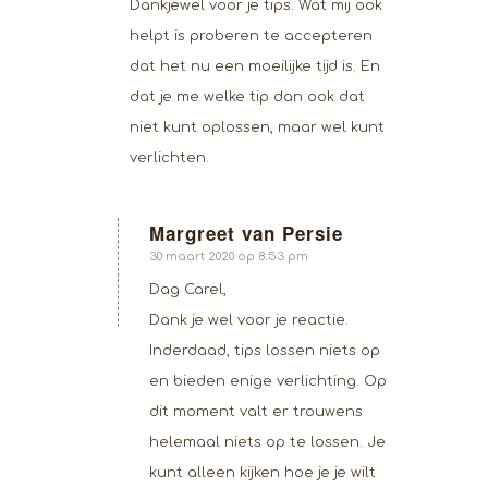
Dankjewel voor je tips. Wat mij ook
helpt is proberen te accepteren
dat het nu een moeilijke tijd is. En
dat je me welke tip dan ook dat
niet kunt oplossen, maar wel kunt
verlichten.
Margreet van Persie
zegt:
30 maart 2020 op 8:53 pm
Dag Carel,
Dank je wel voor je reactie.
Inderdaad, tips lossen niets op
en bieden enige verlichting. Op
dit moment valt er trouwens
helemaal niets op te lossen. Je
kunt alleen kijken hoe je je wilt