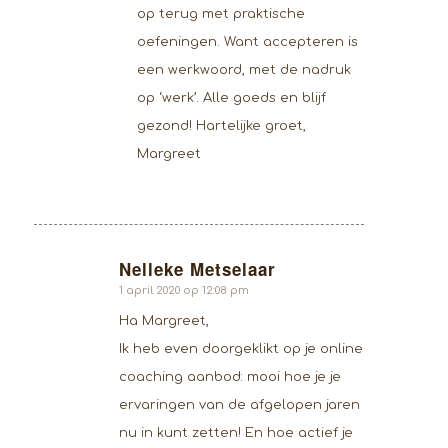
op terug met praktische
oefeningen. Want accepteren is
een werkwoord, met de nadruk
op ‘werk’. Alle goeds en blijf
gezond! Hartelijke groet,
Margreet
Nelleke Metselaar
zegt:
1 april 2020 op 12:08 pm
Ha Margreet,
Ik heb even doorgeklikt op je online
coaching aanbod: mooi hoe je je
ervaringen van de afgelopen jaren
nu in kunt zetten! En hoe actief je