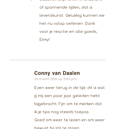
of spannende tijden, dat is
levenskunst. Gelukkig kunnen we
het nu volop oefenen. Dank
voor je reactie en alle goeds,
Elmy!
Conny van Daalen
zegt:
26 maart 2020 op 5:43 pm
Even weer terug in de tijd, dit is wat
jij mij een paar jaar geleden hebt
bijgebracht. Fijn om te merken dat
ik je tips nog steeds toepas.
Goed om weer te lezen en om weer
bewust bij stil te staan.