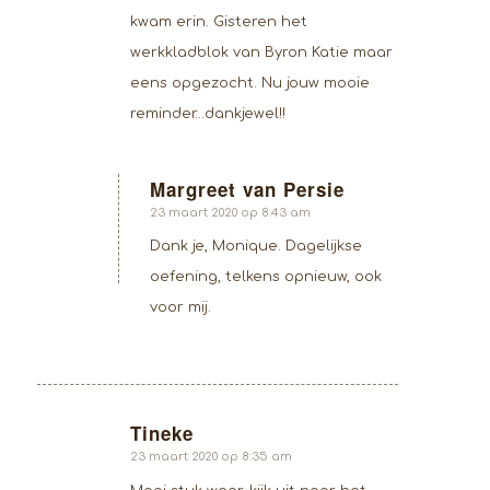
kwam erin. Gisteren het
werkkladblok van Byron Katie maar
eens opgezocht. Nu jouw mooie
reminder…dankjewel!!
Margreet van Persie
zegt:
23 maart 2020 op 8:43 am
Dank je, Monique. Dagelijkse
oefening, telkens opnieuw, ook
voor mij.
Tineke
zegt:
23 maart 2020 op 8:35 am