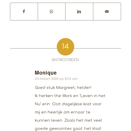
14
ANTWOORDEN
Monique
zegt:
23 maart 2020 op 8:22 am
Goed stuk Margreet, helder!
Ik herken the Work en ‘Leven in het
Nu’ erin. Ooit dagelijkse kost voor
mij en heerlijk om ernaar te
kunnen leven. Zoals het met veel
goede gewoontes gaat: het klad