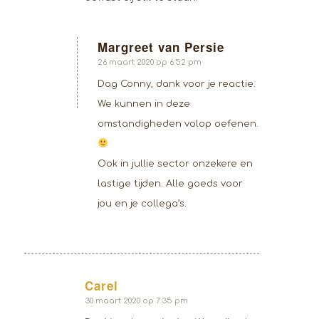
Margreet van Persie
zegt:
26 maart 2020 op 6:52 pm
Dag Conny, dank voor je reactie.
We kunnen in deze
omstandigheden volop oefenen.
Ook in jullie sector onzekere en
lastige tijden. Alle goeds voor
jou en je collega’s.
Carel
zegt:
30 maart 2020 op 7:35 pm