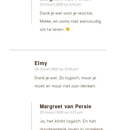
zegt:
23 maart 2020 op 6:13 pm
Dank je wel voor je reactie,
Mieke, en soms niet eenvoudig
om te leven.
Elmy
zegt:
25 maart 2020 op 12:50 pm
Dank je wel. Zo logisch, maar je
moet er maar net aan denken.
Margreet van Persie
zegt:
25 maart 2020 op 3:22 pm
Ja, het klinkt logisch. En het
daadwerkelijk leven in onzekere