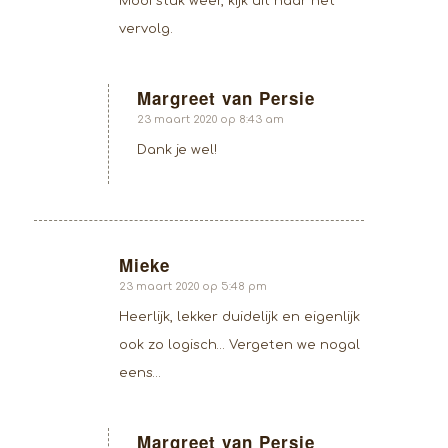
Mooi stuk weer, kijk uit naar het
vervolg.
Margreet van Persie
zegt:
23 maart 2020 op 8:43 am
Dank je wel!
Mieke
zegt:
23 maart 2020 op 5:48 pm
Heerlijk, lekker duidelijk en eigenlijk
ook zo logisch… Vergeten we nogal
eens…
Margreet van Persie