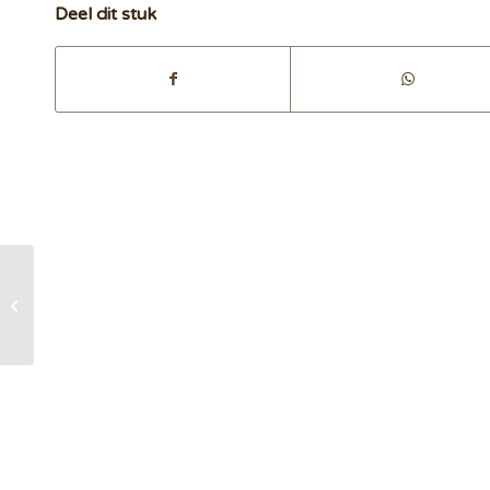
Deel dit stuk
Wat is ‘houden van
wat is’?