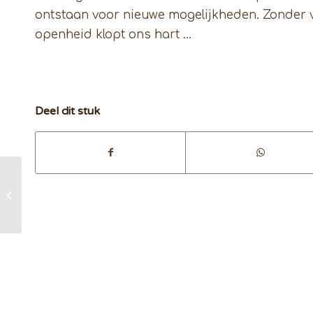
ontstaan voor nieuwe mogelijkheden. Zonder v
openheid klopt ons hart …
Deel dit stuk
Er gebeurt iets wat
ik niet wil