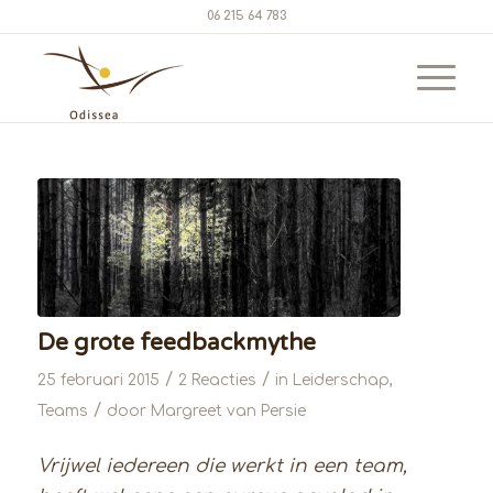
06 215 64 783
De grote feedbackmythe
/
/
25 februari 2015
2 Reacties
in
Leiderschap
,
/
Teams
door
Margreet van Persie
Vrijwel iedereen die werkt in een team,