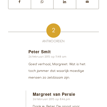
2
ANTWOORDEN
Peter Smit
zegt:
26 februari 2015 op 11:48 am
Goed verhaal, Margreet. Wat is het
toch jammer dat waarlijk moedige
mensen zo zeldzaam zijn.
Margreet van Persie
zegt:
26 februari 2015 op 8:46 pm
Dank je, Peter. De angst voor