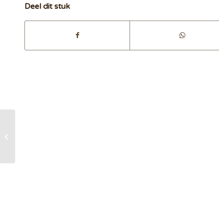
Deel dit stuk
‘Doen alsof’ om te willen
hebben