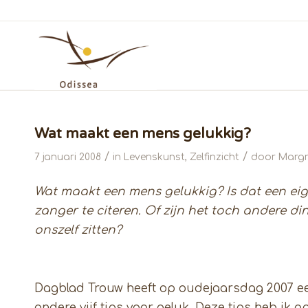
Wat maakt een mens gelukkig?
/
/
7 januari 2008
in
Levenskunst
,
Zelfinzicht
door
Margr
Wat maakt een mens gelukkig? Is dat een eig
zanger te citeren. Of zijn het toch andere d
onszelf zitten?
Dagblad Trouw heeft op oudejaarsdag 2007 een
andere vijf tips voor geluk. Deze tips heb ik 