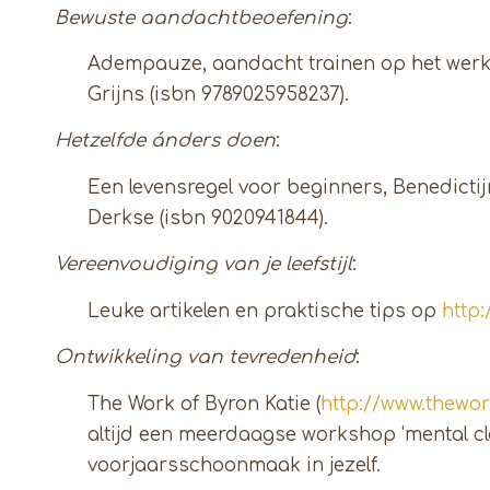
Bewuste aandachtbeoefening
:
Adempauze, aandacht trainen op het werk. 
Grijns (isbn 9789025958237).
Hetzelfde
á
nders doen
:
Een levensregel voor beginners, Benedictijns
Derkse (isbn 9020941844).
Vereenvoudiging van je leefstijl
:
Leuke artikelen en praktische tips op
http:
Ontwikkeling van tevredenheid
:
The Work of Byron Katie (
http://www.thewo
altijd een meerdaagse workshop ‘mental c
voorjaarsschoonmaak in jezelf.