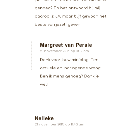
jaar als titel bovenaan: Ben ik mens
genoeg? En het antwoord bij mij
daarop is: JA, maar blijf gewoon het
beste van jezelf geven.
Margreet van Persie
zegt:
21 november 2015 op 10:12 am
Dank voor jouw miniblog. Een
actuele en indringende vraag:
Ben ik mens genoeg? Dank je
wel!
Nelleke
zegt:
21 november 2015 op 11:43 am