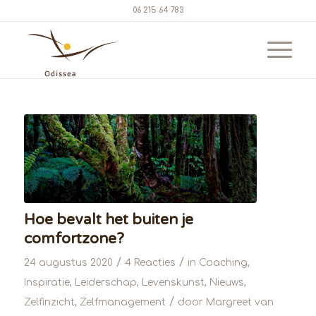
06 215 64 783
Hoe bevalt het buiten je
comfortzone?
/
/
24 augustus 2020
4 Reacties
in
Coaching
,
Inspiratie
,
Leiderschap
,
Levenskunst
,
Nieuws
,
/
Zelfinzicht
,
Zelfmanagement
door
Margreet van