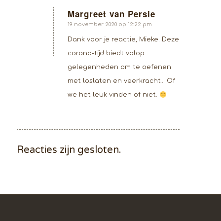
Margreet van Persie
zegt:
19 november 2020 op 12:22 pm
Dank voor je reactie, Mieke. Deze
corona-tijd biedt volop
gelegenheden om te oefenen
met loslaten en veerkracht… Of
we het leuk vinden of niet.
Reacties zijn gesloten.