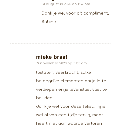
zegt:
31 augustus 2020 op 1:37 pm
Dank je wel voor dit compliment,
Sabine.
mieke braat
zegt:
19 november 2020 op 11:50 am
loslaten, veerkracht, zulke
belangrijke elementen om je in te
verdiepen en je levenslust vast te
houden….
dank je wel voor deze tekst….hij is
wel al van een tijdje terug, maar
heeft niet aan waarde verloren…