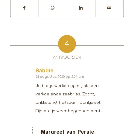
4
ANTWOORDEN
Sabine
zegt:
31 augustus 2020 op 2:04 am
Je blogs werken op mij als een
verkoelende zeebries. Zacht,
prikkelend, heilzaam. Dankjewel.
Fijn dat je weer begonnen bent.
Margreet van Persie