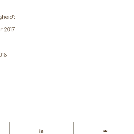
heid’:
r 2017
018