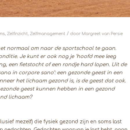
/
ms
,
Zelfinzicht
,
Zelfmanagement
door
Margreet van Persie
e het normaal om naar de sportschool te gaan.
onditie. Je kunt er ook nog je ‘hoofd mee leeg
ng, een fietstocht of een rondje hard lopen. Uit de
ana in corpore sano’: een gezonde geest in een
neer het lichaam gezond is, is de geest dat ook.
ngezonde geest kunnen hebben in een gezond
ond lichaam?
usief mezelf) die fysiek gezond zijn en soms last
 gedachten. Gedachten waarvan je last hebt, gaan