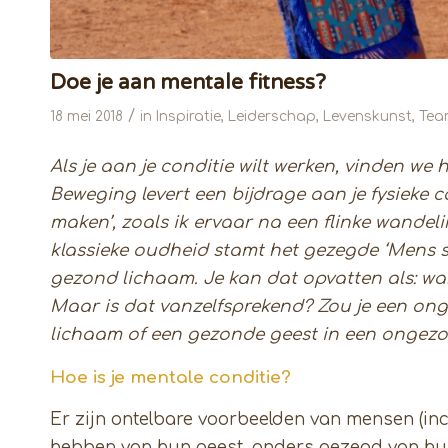
Doe je aan mentale fitness?
/
18 mei 2018
in
Inspiratie
,
Leiderschap
,
Levenskunst
,
Tea
Als je aan je conditie wilt werken, vinden w
Beweging levert een bijdrage aan je fysieke c
maken’, zoals ik ervaar na een flinke wandeli
klassieke oudheid stamt het gezegde ‘Mens s
gezond lichaam. Je kan dat opvatten als: wan
Maar is dat vanzelfsprekend? Zou je een o
lichaam of een gezonde geest in een ongez
Hoe is je mentale conditie?
Er zijn ontelbare voorbeelden van mensen (incl
hebben van hun geest, anders gezegd van hun