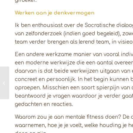
gifbeker.
Werken aan je denkvermogen
Ik ben enthousiast over de Socratische dialoo
van zelfonderzoek (indien goed begeleid), zowe
team verder brengen als lerend team, in visi
Een andere werkzame manier van vooral indivi
een moderne werkwijze die een aantal overeen
daarvan is dat beide werkwijzen uitgaan van ee
concreet en persoonlijk. In het begin kunnen 
Van vastzitten naar
losmaken
oproepen. Misschien een soort spierpijn van 
beantwoord je vragen waardoor je verder gaat 
gedachten en reacties.
Waarom zou je aan mentale fitness doen? De aa
waarnemen, hoe je je voelt, welke houding je h