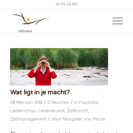
06 215 64 783
Wat ligt in je macht?
/
/
28 februari 2018
3 Reacties
in
Inspiratie
,
Leiderschap
,
Levenskunst
,
Zelfinzicht
,
/
Zelfmanagement
door
Margreet van Persie