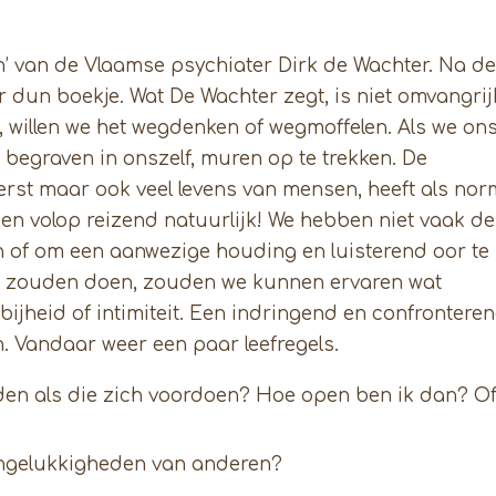
jn’ van de Vlaamse psychiater Dirk de Wachter. Na de
er dun boekje. Wat De Wachter zegt, is niet omvangrij
 willen we het wegdenken of wegmoffelen. Als we on
 begraven in onszelf, muren op te trekken. De
erst maar ook veel levens van mensen, heeft als nor
en volop reizend natuurlijk! We hebben niet vaak de
n of om een aanwezige houding en luisterend oor te
el zouden doen, zouden we kunnen ervaren wat
bijheid of intimiteit. Een indringend en confrontere
. Vandaar weer een paar leefregels.
den als die zich voordoen? Hoe open ben ik dan? O
ongelukkigheden van anderen?