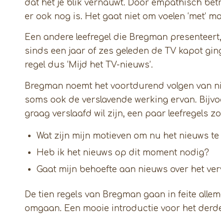
dat het je blik vernauwt. Door empathisch bet
er ook nog is. Het gaat niet om voelen ‘met’ m
Een andere leefregel die Bregman presenteert, i
sinds een jaar of zes geleden de TV kapot ging e
regel dus ‘Mijd het TV-nieuws’.
Bregman noemt het voortdurend volgen van nieu
soms ook de verslavende werking ervan. Bijvo
graag verslaafd wil zijn, een paar leefregels zo
Wat zijn mijn motieven om nu het nieuws te 
Heb ik het nieuws op dit moment nodig?
Gaat mijn behoefte aan nieuws over het ver
De tien regels van Bregman gaan in feite alle
omgaan. Een mooie introductie voor het derd