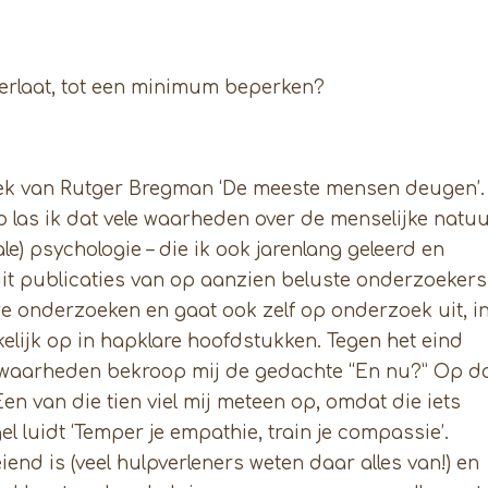
hterlaat, tot een minimum beperken?
boek van Rutger Bregman ‘De meeste mensen deugen’.
las ik dat vele waarheden over de menselijke natuu
le) psychologie – die ik ook jarenlang geleerd en
 uit publicaties van op aanzien beluste onderzoekers
 onderzoeken en gaat ook zelf op onderzoek uit, i
nkelijk op in hapklare hoofdstukken. Tegen het eind
onwaarheden bekroop mij de gedachte “En nu?” Op d
n van die tien viel mij meteen op, omdat die iets
el luidt ‘Temper je empathie, train je compassie’.
d is (veel hulpverleners weten daar alles van!) en