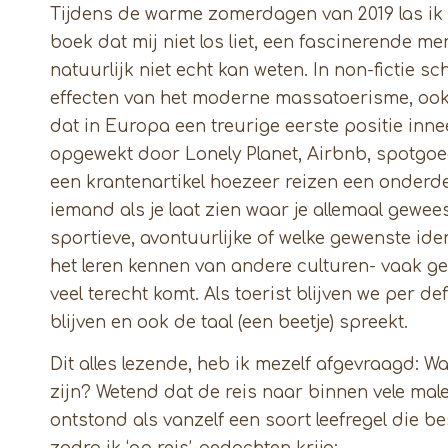
Tijdens de warme zomerdagen van 2019 las ik ‘
boek dat mij niet los liet, een fascinerende men
natuurlijk niet echt kan weten. In non-fictie sc
effecten van het moderne massatoerisme, ook in
dat in Europa een treurige eerste positie inn
opgewekt door Lonely Planet, Airbnb, spotgoed
een krantenartikel hoezeer reizen een onderde
iemand als je laat zien waar je allemaal gewees
sportieve, avontuurlijke of welke gewenste ident
het leren kennen van andere culturen- vaak ge
veel terecht komt. Als toerist blijven we per de
blijven en ook de taal (een beetje) spreekt.
Dit alles lezende, heb ik mezelf afgevraagd: Wa
zijn? Wetend dat de reis naar binnen vele male
ontstond als vanzelf een soort leefregel die be