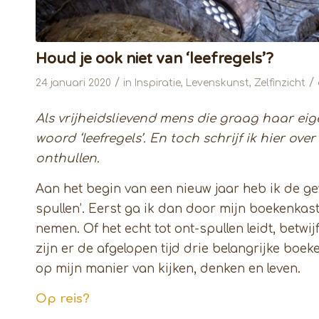
Houd je ook niet van ‘leefregels’?
/
/
24 januari 2020
in
Inspiratie
,
Levenskunst
,
Zelfinzicht
Als vrijheidslievend mens die graag haar eige
woord ‘leefregels’. En toch schrijf ik hier ove
onthullen.
Aan het begin van een nieuw jaar heb ik de ge
spullen’. Eerst ga ik dan door mijn boekenkas
nemen. Of het echt tot ont-spullen leidt, betwij
zijn er de afgelopen tijd drie belangrijke bo
op mijn manier van kijken, denken en leven.
Op reis?