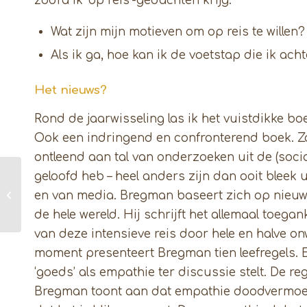
zodra ik ‘op reis’-gedachten krijg:
Wat zijn mijn motieven om op reis te willen?
Als ik ga, hoe kan ik de voetstap die ik ac
Het nieuws?
Rond de jaarwisseling las ik het vuistdikke 
Ook een indringend en confronterend boek. Zo 
ontleend aan tal van onderzoeken uit de (socia
geloofd heb – heel anders zijn dan ooit bleek
Coachen met The
Work van Byron
en van media. Bregman baseert zich op nieuwe
Katie
de hele wereld. Hij schrijft het allemaal toega
van deze intensieve reis door hele en halve 
moment presenteert Bregman tien leefregels. Ee
‘goeds’ als empathie ter discussie stelt. De reg
Bregman toont aan dat empathie doodvermoeien