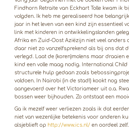
Vorig jaar begonnen met de boeken over Findh
Findhorn Retraite van Eckhart Tolle kwam ik bi
volgden. Ik heb me gerealiseerd hoe belangrijk 
jaar in het leven van een kind zijn essentieel 
link met kinderen in ontwikkelingslanden gele
Afrika en Zuid-Oost Aziëzijn niet veel anders 
daar niet zo vanzelfsprekend als bij ons dat d
verlegd. Laat de (koren)molens maar draaien e
kind een volle maag nodig. International Child
structurele hulp gedaan zoals bebossingproj
voldoen. In Nairobi (in de stad!) kookt nog s
aangevoerd over het Victoriameer uit o.a. R
bossen weer bijhouden. Zo ontstaat een mooie
Ga ik mezelf weer verliezen zoals ik dat eerd
niet van wezenlijke betekenis voor anderen kunt
alsjeblieft op
http://www.ics.nl/
en oordeel zelf.