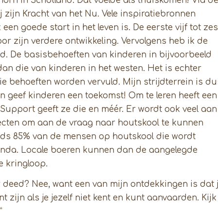
orn in Schotland. Dat voelde als thuiskomen! Via d
j zijn Kracht van het Nu. Vele inspiratiebronnen
een goede start in het leven is. De eerste vijf tot zes
voor zijn verdere ontwikkeling. Vervolgens heb ik de
gd. De basisbehoeften van kinderen in bijvoorbeeld
dan die van kinderen in het westen. Het is echter
ie behoeften worden vervuld. Mijn strijdterrein is du
n geef kinderen een toekomst! Om te leren heeft een
 Support geeft ze die en méér. Er wordt ook veel aan
ecten om aan de vraag naar houtskool te kunnen
teeds 85% van de mensen op houtskool die wordt
wanda. Locale boeren kunnen dan de aangelegde
 kringloop.
er deed? Nee, want een van mijn ontdekkingen is dat 
 zijn als je jezelf niet kent en kunt aanvaarden. Kijk
”